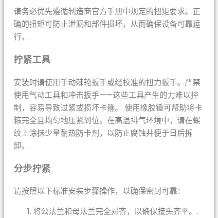
请务必优先遵循制造商官方手册中规定的扭矩要求。正
确的扭矩可防止泄漏和部件损坏，从而确保设备可靠运
行。.
拧紧工具
安装时请使用手动棘轮扳手或经校准的扭力扳手。严禁
使用气动工具和冲击扳手——这些工具产生的力难以控
制，容易导致过紧或损坏卡箍。 使用橡胶锤可帮助将卡
箍完全且均匀地压紧到位。在高温排气环境中，请在螺
纹上涂抹少量耐热防卡剂，以防止腐蚀并便于日后拆
卸。.
分步拧紧
请按照以下标准安装步骤操作，以确保密封可靠：
将公法兰和母法兰完全对齐，以确保接头齐平。.