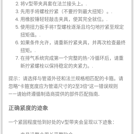
将V型带夹具套在法兰接头上。.
先用手将螺栓拧紧（不要拧到最大扭矩）。.
用橡胶锤轻轻敲击夹具，使其完全就位。.
使用扭力扳手将T型螺栓逐渐且均匀地拧紧至规定
扭矩值。.
如果条件允许，请重新拧紧夹具，并再次检查最终
扭矩。.
在排气系统完成第一个完整的热-冷循环后，请重
新拧紧螺栓以保持稳定的夹紧力。.
提示：请选择与管道外径和法兰规格相匹配的卡箍。请
忽略“卡箍宽度应为管道尺寸的2至3倍”这一错误规则
——请始终遵循制造商提供的部件匹配指南
.
正确紧度的迹象
一个紧固程度恰到好处的V型带夹会呈现以下迹象：