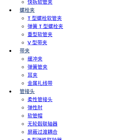
快拆软管夹
螺栓夹
T 型螺栓软管夹
弹簧 T 型螺栓夹
重型软管夹
V 型带夹
带夹
缓冲夹
弹簧管夹
耳夹
金属扎线带
管接头
柔性管接头
弹性肘
软管帽
无轮毂联轴器
屏蔽过渡耦合