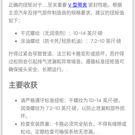
正确的扭矩对于……至关重要
V 型带夹
密封性能。根据
主流汽车及排气部件制造商的规格要求，建议的扭矩值
如下：
干式螺纹（无润滑剂）：10–14 英尺·磅
涂油螺纹（防卡死/轻质机油）：7.2–10 英尺·磅
拧得过紧会导致管道、法兰和卡箍变形或损坏，而拧得
过松则会引起排气泄漏和异常噪音。遵循标准扭矩值可
确保接头安全、长期运行。.
主要收获
请严格遵守标准扭矩：干螺纹为 10–14 英尺·磅，
润滑螺纹为 7.2–10 英尺·磅，以防止泄漏和部件损
坏。.
检查安装质量：卡箍必须完全贴合，不得有缝隙或
松动。定期检查可确保系统无泄漏。.