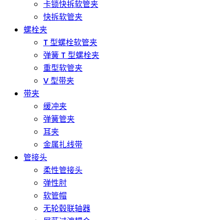
卡锁快拆软管夹
快拆软管夹
螺栓夹
T 型螺栓软管夹
弹簧 T 型螺栓夹
重型软管夹
V 型带夹
带夹
缓冲夹
弹簧管夹
耳夹
金属扎线带
管接头
柔性管接头
弹性肘
软管帽
无轮毂联轴器