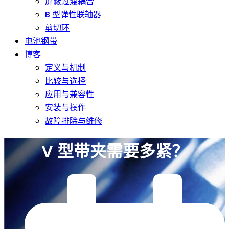
屏蔽过渡耦合
B 型弹性联轴器
剪切环
电池钢带
博客
定义与机制
比较与选择
应用与兼容性
安装与操作
故障排除与维修
V 型带夹需要多紧？