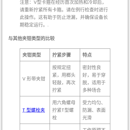
注意：V型卡箍在经历首次加热和冷却后，
请重新拧紧所有卡箍。请在例行检查时进行
此操作。这有助于防止泄漏，并确保设备长
期稳定运行。.
与其他夹钳类型的比较
夹钳类型
拧紧步骤
特点
按规定扭
密封性良
紧，用榔头
好，易于穿
V 形带夹钳
轻敲，再次
脱，适用于
拧紧
多种场合
用六角螺母
受力均匀、
T 型螺栓夹
拧紧T型螺
防漏、表面
栓
光滑