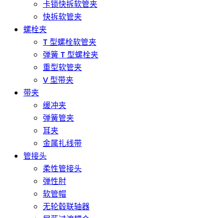
卡锁快拆软管夹
快拆软管夹
螺栓夹
T 型螺栓软管夹
弹簧 T 型螺栓夹
重型软管夹
V 型带夹
带夹
缓冲夹
弹簧管夹
耳夹
金属扎线带
管接头
柔性管接头
弹性肘
软管帽
无轮毂联轴器