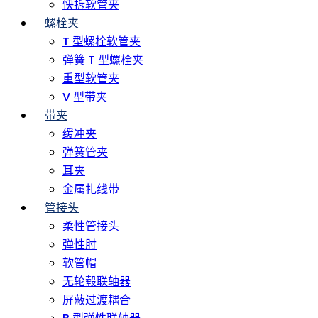
快拆软管夹
螺栓夹
T 型螺栓软管夹
弹簧 T 型螺栓夹
重型软管夹
V 型带夹
带夹
缓冲夹
弹簧管夹
耳夹
金属扎线带
管接头
柔性管接头
弹性肘
软管帽
无轮毂联轴器
屏蔽过渡耦合