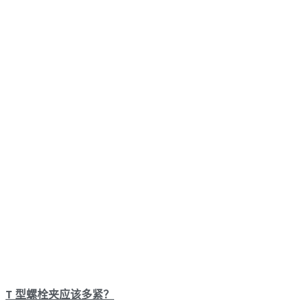
T 型螺栓夹应该多紧？