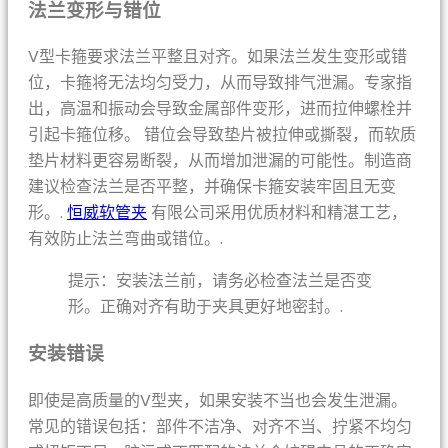
法兰变形与错位
V型卡箍要求法兰平整且对齐。如果法兰发生变形或错
位，卡箍将无法均匀受力，从而导致排气泄漏。专家指
出，高温和振动会导致金属部件变形，进而拉伸螺栓并
引起卡箍位移。 错位会导致垫片被拉伸或撕裂，而软质
垫片材料更容易断裂，从而增加泄漏的可能性。制造商
建议检查法兰是否平整，并确保卡箍安装牢固且无变
形。.
恒威软管夹
有限公司采用优质材料和精湛工艺，
有效防止法兰弯曲或错位。.
提示：安装法兰前，请务必检查法兰是否变
形。正确对齐有助于夹具更好地密封。.
安装错误
即使是高质量的V型夹，如果安装不当也会发生泄漏。
常见的错误包括：部件不洁净、对齐不当、拧紧不均匀