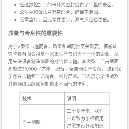
经过数控加工的卡环为密封提供了平整的表面。.
公法兰和母法兰紧密配合，确保不泄漏。.
无需垫片，因此零件更少，漏气风险也更低。.
质量与合身性的重要性
对于V型带卡箍而言，质量和适配性至关重要。恒威软
管卡箍有限公司是一家集生产与销售于一体的企业，采
用先进设备制造优质的排气管卡箍。其大型工厂占地面
积超过35,000平方米，配备了全自动生产设备。 这确保
了每只卡箍都工艺精良、密封严密。下表展示了恒威及
其他顶级品牌如何制造出不漏气的卡箍：
技术
说明
二十多年来，我们
一直致力于根据用
自主创新
户需求设计和制造