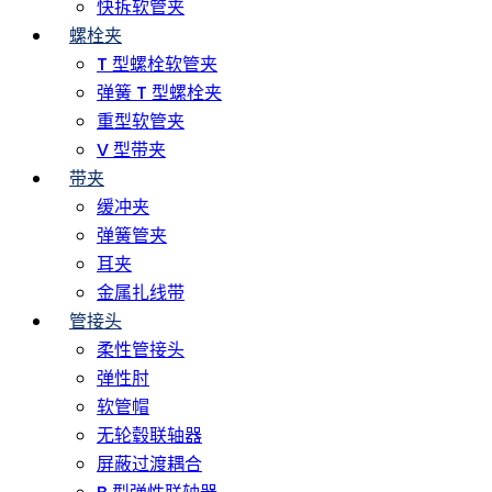
快拆软管夹
螺栓夹
T 型螺栓软管夹
弹簧 T 型螺栓夹
重型软管夹
V 型带夹
带夹
缓冲夹
弹簧管夹
耳夹
金属扎线带
管接头
柔性管接头
弹性肘
软管帽
无轮毂联轴器
屏蔽过渡耦合