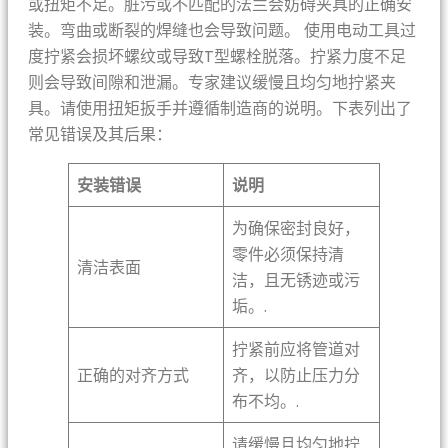
或扭矩不足。脏污或不匹配的法兰会妨碍夹具的正确安
装。弯曲或断裂的焊缝也会导致问题。 使用电动工具过
度拧紧会损坏螺纹或导致T型螺栓脱落。拧紧力度不足
则会导致间隙和泄漏。专家建议缓慢且均匀地拧紧夹
具。请使用扭矩扳手并遵循制造商的说明。下表列出了
常见错误及其后果：
安装错误
说明
为确保密封良好，
零件必须保持清
清洁表面
洁，且无锈迹或污
垢。.
拧紧前应将管道对
正确的对齐方式
齐，以防止压力分
布不均。.
请缓慢且均匀地拧