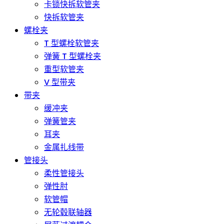
卡锁快拆软管夹
快拆软管夹
螺栓夹
T 型螺栓软管夹
弹簧 T 型螺栓夹
重型软管夹
V 型带夹
带夹
缓冲夹
弹簧管夹
耳夹
金属扎线带
管接头
柔性管接头
弹性肘
软管帽
无轮毂联轴器