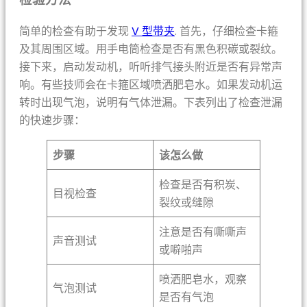
简单的检查有助于发现
V 型带夹
. 首先，仔细检查卡箍
及其周围区域。用手电筒检查是否有黑色积碳或裂纹。
接下来，启动发动机，听听排气接头附近是否有异常声
响。有些技师会在卡箍区域喷洒肥皂水。如果发动机运
转时出现气泡，说明有气体泄漏。下表列出了检查泄漏
的快速步骤：
步骤
该怎么做
检查是否有积炭、
目视检查
裂纹或缝隙
注意是否有嘶嘶声
声音测试
或噼啪声
喷洒肥皂水，观察
气泡测试
是否有气泡