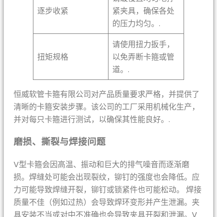
逐步收紧
紧夹具，确保各处
的压力均匀。.
请使用扭力扳手，
扭矩规格
以免弄断卡箍或管
道。.
恒威软管卡箍有限公司对产品质量要求严格，并提供了
清晰的卡箍安装步骤。该公司的工厂采用机械化生产，
并对每只卡箍进行测试，以确保其性能良好。.
磨损、撕裂与焊接问题
V型卡箍会因高温、振动和巨大的排气噪音而逐渐磨
损。焊缝处可能会出现裂纹，铆钉的强度也会降低。应
力可能导致焊缝开裂，铆钉或锁紧件也可能松动。 焊接
质量不佳（例如过热）会导致焊环变形并产生泄漏。夹
具安装不当或对中不准确也会导致夹具开裂和泄漏。V