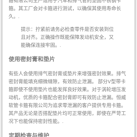
箍有限公司生产适用于汽车和排气管的坚固不锈钢卡
箍。其工厂会对卡箍进行测试，以确保其使用寿命长
久。.
提示：拧紧前请务必检查零件是否安装到位
且对齐。正确操作既能保障发动机安全，又
能确保连接牢固。.
使用密封膏和垫片
有些人会使用排气密封膏或垫片来增强密封效果。排气
密封膏能填充细微缝隙，有效防止泄漏。 部分V型带卡
箍即使不使用垫片也能发挥良好效果。对于涡轮增压发
动机，优质的卡箍配合密封膏即可有效防止泄漏。恒威
软管卡箍有限公司为追求零泄漏的客户提供专用卡箍。
其产品无论是否搭配垫片均可正常使用，即使在严苛工
况下也能保持密封性能。.
定期检查与维护