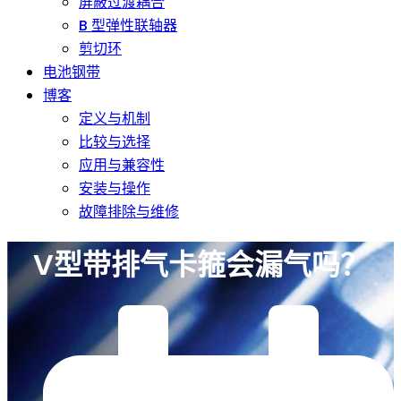
屏蔽过渡耦合
B 型弹性联轴器
剪切环
电池钢带
博客
定义与机制
比较与选择
应用与兼容性
安装与操作
故障排除与维修
V型带排气卡箍会漏气吗？