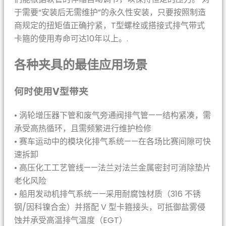
于需要“安装后无需维护”的永久性安装，只要按照制造
商规定的扭矩值正确拧紧，T型螺栓或搭接式排气带式
卡箍的使用寿命可达10年以上。.
各种夹具的最佳应用场景
何时使用V型带夹
• 涡轮增压器下管和废气旁通阀排气管——结构紧凑，需
承受高热循环，且需频繁进行维护检修
• 赛车运动中的模块化排气系统——在各场比赛间隙可快
速拆卸
• 高压化工工艺管线——法兰对法兰金属密封可消除垫片
老化风险
• 船用发动机排气系统——采用耐腐蚀材质（316 不锈
钢/因科镍合金）并搭配 V 型卡箍接头，可抵御盐雾侵
蚀并承受高温排气温度（EGT）