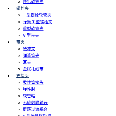
快拆软管夹
螺栓夹
T 型螺栓软管夹
弹簧 T 型螺栓夹
重型软管夹
V 型带夹
带夹
缓冲夹
弹簧管夹
耳夹
金属扎线带
管接头
柔性管接头
弹性肘
软管帽
无轮毂联轴器
屏蔽过渡耦合