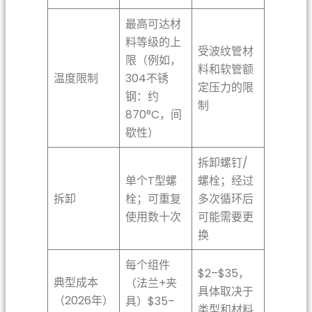
最高可达材
料等级的上
受波纹管材
限（例如，
料和软管额
温度限制
304不锈
定压力的限
钢：约
制
870°C，间
歇性）
拆卸螺钉/
单个T型螺
螺栓；经过
拆卸
栓；可重复
多次循环后
使用数十次
可能需要更
换
每个组件
$2–$35，
典型成本
（法兰+夹
具体取决于
（2026年）
具）$35–
类型和材料