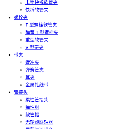
卡锁快拆软管夹
快拆软管夹
螺栓夹
T 型螺栓软管夹
弹簧 T 型螺栓夹
重型软管夹
V 型带夹
带夹
缓冲夹
弹簧管夹
耳夹
金属扎线带
管接头
柔性管接头
弹性肘
软管帽
无轮毂联轴器