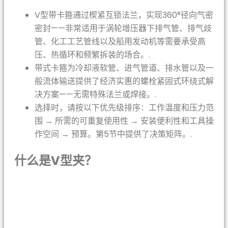
V型带卡箍通过楔紧互锁法兰，实现360°径向气密
密封——非常适用于涡轮增压器下排气管、排气歧
管、化工工艺管线以及船用发动机等需要承受高
压、热循环和频繁拆装的场合。.
带式卡箍为冷却液软管、进气管道、排水管以及一
般流体输送提供了经济实惠的螺栓紧固式环绕式解
决方案——无需特殊法兰或焊接。.
选择时，请按以下优先级排序：工作温度和压力范
围 → 所需的可重复使用性 → 安装便利性和工具操
作空间 → 预算。第5节中提供了决策矩阵。.
什么是V型夹？