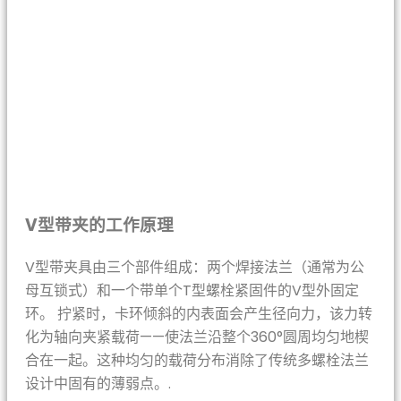
V型带夹的工作原理
V型带夹具由三个部件组成：两个焊接法兰（通常为公
母互锁式）和一个带单个T型螺栓紧固件的V型外固定
环。 拧紧时，卡环倾斜的内表面会产生径向力，该力转
化为轴向夹紧载荷——使法兰沿整个360°圆周均匀地楔
合在一起。这种均匀的载荷分布消除了传统多螺栓法兰
设计中固有的薄弱点。.