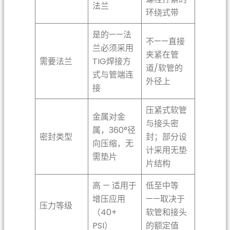
法兰
环绕式带
是的——法
不——直接
兰必须采用
夹紧在管
需要法兰
TIG焊接方
道/软管的
式与管端连
外径上
接
压紧式软管
金属对金
与接头密
属，360°径
密封类型
封；部分设
向压缩，无
计采用无垫
需垫片
片结构
高 — 适用于
低至中等
增压应用
——取决于
压力等级
（40+
软管和接头
PSI）
的额定值