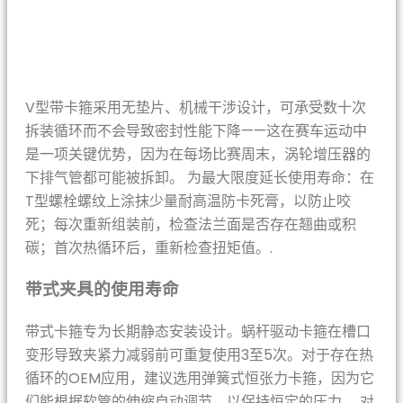
V型带卡箍采用无垫片、机械干涉设计，可承受数十次
拆装循环而不会导致密封性能下降——这在赛车运动中
是一项关键优势，因为在每场比赛周末，涡轮增压器的
下排气管都可能被拆卸。 为最大限度延长使用寿命：在
T型螺栓螺纹上涂抹少量耐高温防卡死膏，以防止咬
死；每次重新组装前，检查法兰面是否存在翘曲或积
碳；首次热循环后，重新检查扭矩值。.
带式夹具的使用寿命
带式卡箍专为长期静态安装设计。蜗杆驱动卡箍在槽口
变形导致夹紧力减弱前可重复使用3至5次。对于存在热
循环的OEM应用，建议选用弹簧式恒张力卡箍，因为它
们能根据软管的伸缩自动调节，以保持恒定的压力。 对