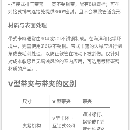
• 搭接式排气带箍——宽不锈钢带，配有8级螺栓；可在
对接式排气连接处提供360°密封，且不会导致管道变形
材质与表面处理
带式卡箍通常由304或201不锈钢制成。在海洋和化学环
境中，则需使用316级不锈钢。带式卡箍的边缘应进行倒
角或去毛刺处理，以防止软管在振动下被割伤。仅针对
对成本敏感且无腐蚀风险的室内应用，可选用镀锌碳钢
材质的产品。.
V型带夹与带夹的区别
尺寸
V 型带夹
带夹
通过螺钉、
V型卡环 +
蜗轮或T型
夹紧机构
互锁式公母
螺栓拧紧的