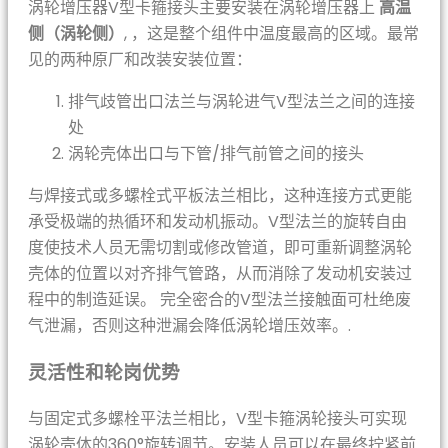
涡轮增压器V型卡箍接头主要安装在涡轮增压器上
高温
侧（涡轮侧）
, ，这是整个组件中温度最高的区域。最常
见的两种原厂和改装安装位置：
排气歧管出口法兰与涡轮进气V型法兰之间的连接
处
涡轮壳体出口与下管/排气前管之间的接头
与焊接式或多螺栓式平板法兰相比，这种连接方式更能
承受极端的热循环和发动机振动。V型法兰的旋转自由
度使技术人员无需切割或修改管道，即可重新调整涡轮
壳体的位置以对齐排气管路，从而消除了发动机安装过
程中的制造延误。 完全密合的V型法兰接触面可杜绝废
气泄漏，否则这种泄漏会降低涡轮增压效率。.
灵活性和轮岗优势
与固定式多螺栓平法兰相比，V型卡箍涡轮接头可实现
涡轮壳体的360°旋转调节。安装人员可以在最终拧紧前