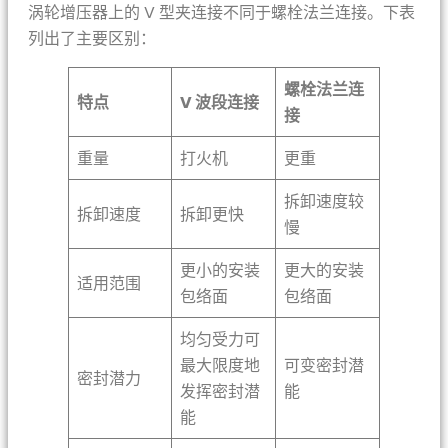
涡轮增压器上的 V 型夹连接不同于螺栓法兰连接。下表
列出了主要区别：
螺栓法兰连
特点
V 波段连接
接
重量
打火机
更重
拆卸速度较
拆卸速度
拆卸更快
慢
更小的安装
更大的安装
适用范围
包络面
包络面
均匀受力可
最大限度地
可变密封潜
密封潜力
发挥密封潜
能
能