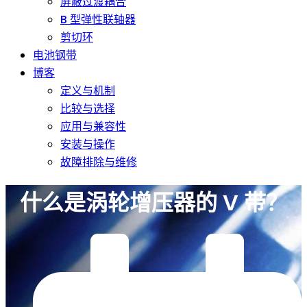
屏蔽过渡耦合
B 型弹性联轴器
剪切环
电池钢带
博客
定义与机制
比较与选择
应用与兼容性
安装与操作
故障排除与维修
什么是涡轮增压器的 V 带？