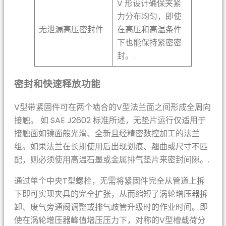
V 形设计确保夹紧
力分布均匀，即使
无泄漏高压密封件
在高压和高温条件
下也能保持紧密密
封。.
密封和快速释放功能
V型带紧固件可在两个啮合的V型法兰面之间形成全周向
接触。 如 SAE J2602 标准所述，无垫片运行仅适用于
接触面如镜面般光滑、全新且经精密数控加工的法兰
组。如果法兰在长期使用后出现划痕、翘曲或尺寸不匹
配，则必须使用高温石墨或金属排气垫片来密封间隙。.
通过单个中央T型螺栓，无需将紧固件完全从管道上拆
下即可实现夹具的完全扩张，从而缩短了涡轮增压器拆
卸、废气旁通阀调整或排气歧管升级时的作业时间。即
使在涡轮增压器峰值增压压力下，对称的V型槽载荷分