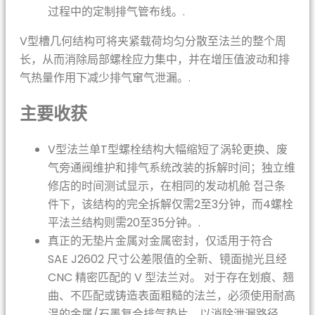
过程中的定制排气管布线。.
V型槽几何结构可将夹紧载荷均匀分散至法兰的整个周
长，从而消除局部螺栓应力集中，并在增压值波动和排
气热量作用下减少排气窜气泄漏。.
主要收获
V型法兰单T型螺栓结构大幅缩短了涡轮更换、废
气旁通阀维护和排气系统改装的拆解时间；独立维
修店的时间测试显示，在相同的发动机舱 접근条
件下，该结构的完全拆解仅需2至3分钟，而4螺栓
平法兰结构则需20至35分钟。.
真正的无垫片金属对金属密封，仅适用于符合
SAE J2602 尺寸公差限值的全新、镜面抛光且经
CNC 精密匹配的 V 型法兰对。 对于存在划痕、翘
曲、不匹配或铸造表面粗糙的法兰，必须使用耐高
温的金属/石墨复合排气垫片，以消除泄漏路径。.