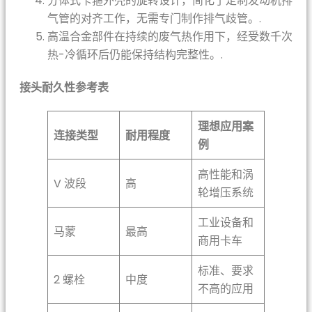
分体式卡箍外壳的旋转设计，简化了定制发动机排
气管的对齐工作，无需专门制作排气歧管。.
高温合金部件在持续的废气热作用下，经受数千次
热-冷循环后仍能保持结构完整性。.
接头耐久性参考表
理想应用案
连接类型
耐用程度
例
高性能和涡
V 波段
高
轮增压系统
工业设备和
马蒙
最高
商用卡车
标准、要求
2 螺栓
中度
不高的应用