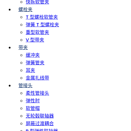
快拆软管夹
螺栓夹
T 型螺栓软管夹
弹簧 T 型螺栓夹
重型软管夹
V 型带夹
带夹
缓冲夹
弹簧管夹
耳夹
金属扎线带
管接头
柔性管接头
弹性肘
软管帽
无轮毂联轴器
屏蔽过渡耦合