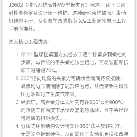
J2602《排气系统高性能V型带夹具》标准。 由于其密
封性能稳定且设计便于维护，这种硬件架构被原厂发动
机维修手册、专业赛车改装指南以及工业涡轮增压工程
手册所推荐。.
四大核心工程优势：
单个T型螺栓紧固方式省去了逐个拧紧多颗螺栓的
步骤，与传统的平头螺栓法兰相比，可将装配和拆
卸工时缩短70%。.
360°径向均衡的夹紧力可确保金属间持续接触；
峰值均匀压缩消除了局部应力点，从而避免在增压
压力波动时产生废气窜通。.
经验证，高合金分体式外壳可在600°C至900°C
的热侧工作温度下承受反复的热循环，且不会出现
可测量的扭矩损失。.
分体式环形结构设计可实现360°法兰旋转对准，
无需完全拆卸硬件，从而简化了发动机更换和改装