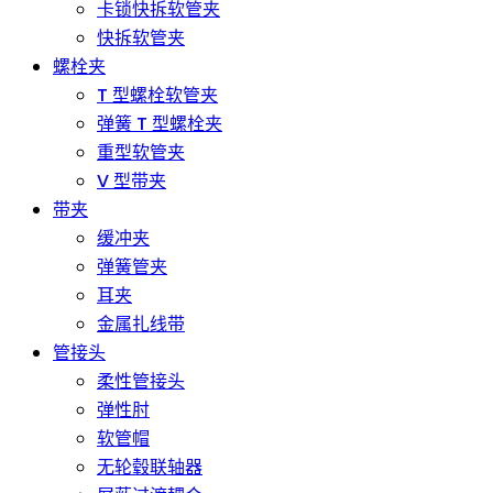
卡锁快拆软管夹
快拆软管夹
螺栓夹
T 型螺栓软管夹
弹簧 T 型螺栓夹
重型软管夹
V 型带夹
带夹
缓冲夹
弹簧管夹
耳夹
金属扎线带
管接头
柔性管接头
弹性肘
软管帽
无轮毂联轴器