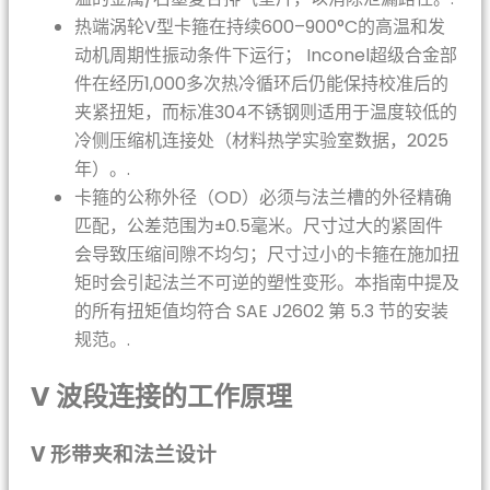
热端涡轮V型卡箍在持续600–900°C的高温和发
动机周期性振动条件下运行； Inconel超级合金部
件在经历1,000多次热冷循环后仍能保持校准后的
夹紧扭矩，而标准304不锈钢则适用于温度较低的
冷侧压缩机连接处（材料热学实验室数据，2025
年）。.
卡箍的公称外径（OD）必须与法兰槽的外径精确
匹配，公差范围为±0.5毫米。尺寸过大的紧固件
会导致压缩间隙不均匀；尺寸过小的卡箍在施加扭
矩时会引起法兰不可逆的塑性变形。本指南中提及
的所有扭矩值均符合 SAE J2602 第 5.3 节的安装
规范。.
V 波段连接的工作原理
V 形带夹和法兰设计