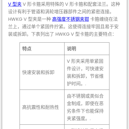
V 型夹
V 形卡箍采用特殊的 V 形卡箍和配套法兰。这种
设计有利于管道和涡轮增压器部件之间的紧密连接。
HWKG V 型夹是一种
高强度不锈钢夹钳
卡箍缠绕在法
兰上，通过单个紧固件拧紧。这使得连接牢固且易于安
装或拆卸。下表列出了 HWKG V 型卡箍的主要特点：
特点
说明
V 形夹采用单紧固
件设计，可快速安
快速安装和拆卸
装和拆卸，节省维
护时间。.
由不锈钢或类似合
金制成，即使在恶
高抗震性和耐热性
劣条件下也能保持
夹紧强度。.