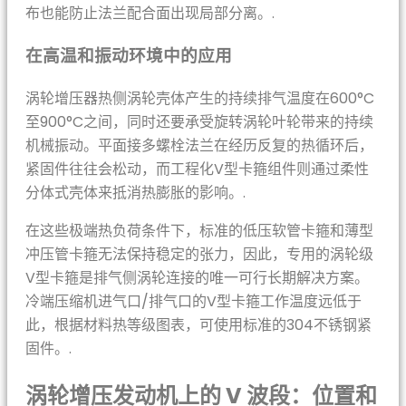
布也能防止法兰配合面出现局部分离。.
在高温和振动环境中的应用
涡轮增压器热侧涡轮壳体产生的持续排气温度在600°C
至900°C之间，同时还要承受旋转涡轮叶轮带来的持续
机械振动。平面接多螺栓法兰在经历反复的热循环后，
紧固件往往会松动，而工程化V型卡箍组件则通过柔性
分体式壳体来抵消热膨胀的影响。.
在这些极端热负荷条件下，标准的低压软管卡箍和薄型
冲压管卡箍无法保持稳定的张力，因此，专用的涡轮级
V型卡箍是排气侧涡轮连接的唯一可行长期解决方案。
冷端压缩机进气口/排气口的V型卡箍工作温度远低于
此，根据材料热等级图表，可使用标准的304不锈钢紧
固件。.
涡轮增压发动机上的 V 波段：位置和